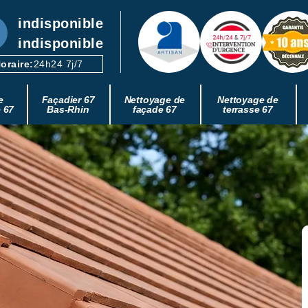
indisponible
indisponible
oraire:
24h24 7j/7
e
Façadier 67
Nettoyage de
Nettoyage de
e 67
Bas-Rhin
façade 67
terrasse 67