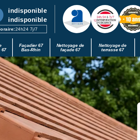
indisponible
indisponible
oraire:
24h24 7j/7
e
Façadier 67
Nettoyage de
Nettoyage de
e 67
Bas-Rhin
façade 67
terrasse 67