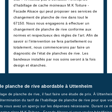
d’habillage de cache moineaux M.K Toiture -
Facade Alsace qui peut proposer ses services de
changement de planche de rive dans tout le
67150. Nous nous engageons à effectuer un
changement de planche de rive conforme aux
normes et respectueux des règles de l’art. Afin de
savoir si l’intervention se fera partiellement ou
totalement, nous commencerons par faire un
diagnostic de l’état de planches de rive. Les
bandeaux installés par nos soins seront à la fois
design et étanches.
 de planche de rive abordable à Uttenheim
age de planche de rive, il faut faire une étude de prix. À Uttenh
détermination du tarif de l’habillage de planche de rive pour que v
erts vous avez un aperçu sur les dépenses nécessaire. Durant ce m