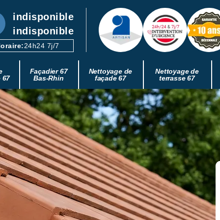
indisponible
indisponible
oraire:
24h24 7j/7
e
Façadier 67
Nettoyage de
Nettoyage de
e 67
Bas-Rhin
façade 67
terrasse 67