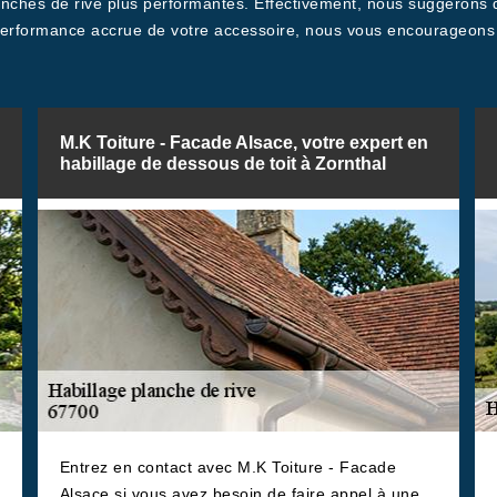
anches de rive plus performantes. Effectivement, nous suggérons
e performance accrue de votre accessoire, nous vous encourageons 
M.K Toiture - Facade Alsace, votre expert en
habillage de dessous de toit à Zornthal
Entrez en contact avec M.K Toiture - Facade
Alsace si vous avez besoin de faire appel à une