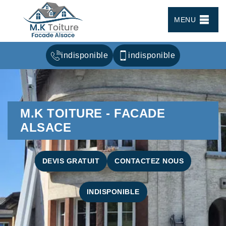
MENU
indisponible
indisponible
M.K TOITURE - FACADE
ALSACE
DEVIS GRATUIT
CONTACTEZ NOUS
INDISPONIBLE