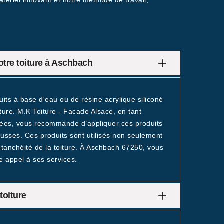
tériel innovant et notre méthode de travail,
otre toiture à Aschbach
uits à base d'eau ou de résine acrylique siliconé
iture. M.K Toiture - Facade Alsace, en tant
ées, vous recommande d’appliquer ces produits
usses. Ces produits sont utilisés non seulement
étanchéité de la toiture. À Aschbach 67250, vous
e appel à ses services.
toiture