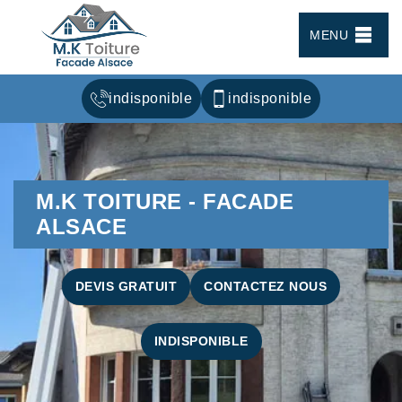
MENU
indisponible
indisponible
M.K TOITURE - FACADE
ALSACE
DEVIS GRATUIT
CONTACTEZ NOUS
INDISPONIBLE