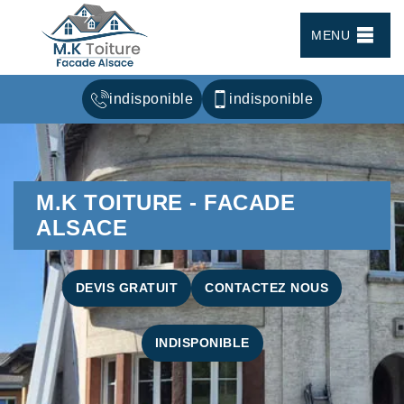
MENU
indisponible
indisponible
M.K TOITURE - FACADE
ALSACE
DEVIS GRATUIT
CONTACTEZ NOUS
INDISPONIBLE