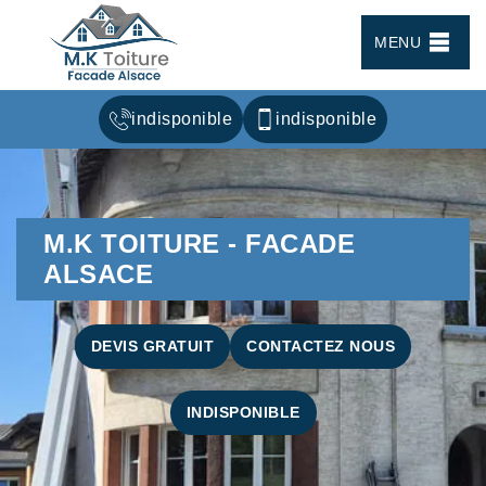
MENU
indisponible
indisponible
M.K TOITURE - FACADE
ALSACE
DEVIS GRATUIT
CONTACTEZ NOUS
INDISPONIBLE