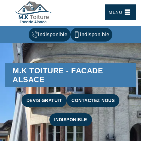
MENU
indisponible
indisponible
M.K TOITURE - FACADE
ALSACE
DEVIS GRATUIT
CONTACTEZ NOUS
INDISPONIBLE