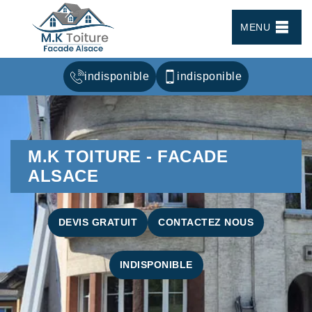
MENU
indisponible
indisponible
M.K TOITURE - FACADE
ALSACE
DEVIS GRATUIT
CONTACTEZ NOUS
INDISPONIBLE