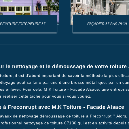
PEINTURE EXTÉRIEURE 67
FAÇADIER 67 BAS-RHIN
ur le nettoyage et le démoussage de votre toiture
iture, il est d’abord important de savoir la méthode la plus effic
ettoyage peut se faire par une d’une brosse métallique, par un ca
i les enlever. Pour cela, M.K Toiture - Facade Alsace, une entrepr
 réaliser cette tache pour vous si vous voulez.
 à Freconrupt avec M.K Toiture - Facade Alsace
avaux de nettoyage démoussage de toiture à Freconrupt ? Alors, n
ofesionnel nettoyage de toiture 67130 qui est en activité depui