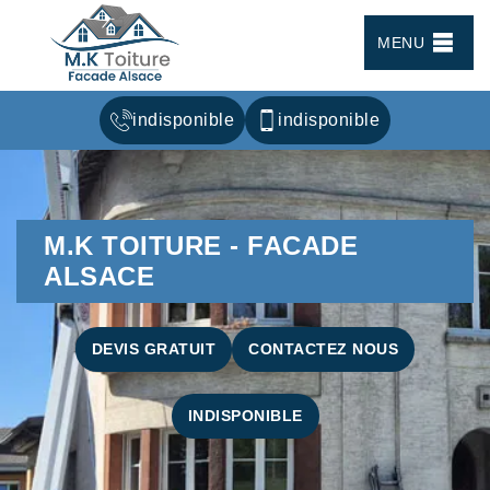
MENU
indisponible
indisponible
M.K TOITURE - FACADE
ALSACE
DEVIS GRATUIT
CONTACTEZ NOUS
INDISPONIBLE