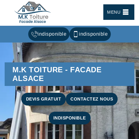
MENU
indisponible
indisponible
M.K TOITURE - FACADE
ALSACE
DEVIS GRATUIT
CONTACTEZ NOUS
INDISPONIBLE