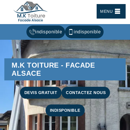
MENU
indisponible
indisponible
M.K TOITURE - FACADE
ALSACE
DEVIS GRATUIT
CONTACTEZ NOUS
INDISPONIBLE