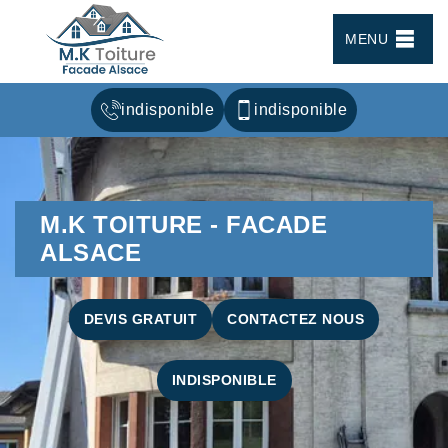
MENU
indisponible
indisponible
M.K TOITURE - FACADE
ALSACE
DEVIS GRATUIT
CONTACTEZ NOUS
INDISPONIBLE