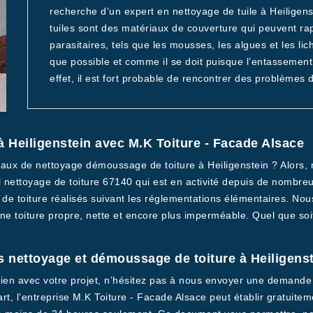
recherche d’un expert en nettoyage de tuile à Heiligens
tuiles sont des matériaux de couverture qui peuvent ra
parasitaires, tels que les mousses, les algues et les li
que possible et comme il se doit puisque l’entassement 
effet, il est fort probable de rencontrer des problèmes d
 Heiligenstein avec M.K Toiture - Facade Alsace
aux de nettoyage démoussage de toiture à Heiligenstein ? Alors, n’
ettoyage de toiture 67140 qui est en activité depuis de nombreu
 de toiture réalisés suivant les réglementations élémentaires. N
e toiture propre, nette et encore plus imperméable. Quel que soit 
 nettoyage et démoussage de toiture à Heiligens
lien avec votre projet, n’hésitez pas à nous envoyer une demande
rt, l’entreprise M.K Toiture - Facade Alsace peut établir gratuit