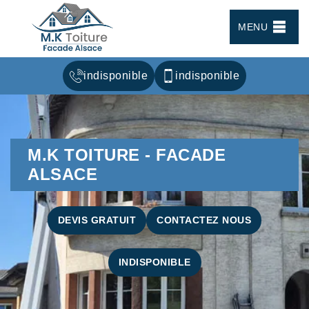
MENU
indisponible
indisponible
M.K TOITURE - FACADE
ALSACE
DEVIS GRATUIT
CONTACTEZ NOUS
INDISPONIBLE