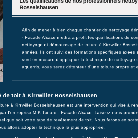
Les qualifications de nos professionnels nettoya
Bosselshausen
Afin de mener à bien chaque chantier de nettoyage dé
- Facade Alsace mettra à profit les qualifications de s
nettoyage et démoussage de toiture à Kirrwiller Bossels
années. Ils ont suivi des formations spécifiques axées su
sont en mesure d’appliquer la technique de nettoyage d
aguerris, vous serez détenteur d’une toiture propre et e
é de toit à Kirrwiller Bosselshausen
re à Kirrwiller Bosselshausen est une intervention qui vise à renf
 par l’entreprise M.K Toiture - Facade Alsace. Laissez-nous prend
quel que soit votre type de revêtement de toit. Nous ferons en sorte
us allons adopter la technique la plus appropriée.