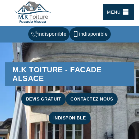
MENU
indisponible
indisponible
M.K TOITURE - FACADE
ALSACE
DEVIS GRATUIT
CONTACTEZ NOUS
INDISPONIBLE