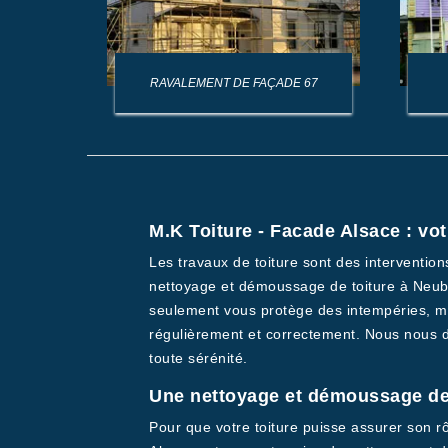
AGE DE
RAVALEMENT DE FAÇADE 67
M.K Toiture - Facade Alsace : vo
Les travaux de toiture sont des interventio
nettoyage et démoussage de toiture à Neubou
seulement vous protège des intempéries, mais
régulièrement et correctement. Nous nous d
toute sérénité.
Une nettoyage et démoussage de 
Pour que votre toiture puisse assurer son r