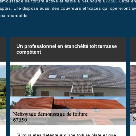
émoussage de toiture active et fiable à Neubourg 67350. Cette ent
daptés. Elle dispose aussi des couvreurs efficaces qui opèreront av
prix abordable.
Un professionnel en étanchéité toit terrasse
compétent
Si vous êtes détenteur d’une toiture plate et que