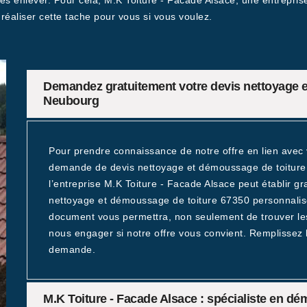
i les enlever. Pour cela, M.K Toiture - Facade Alsace, une entrepr
réaliser cette tache pour vous si vous voulez.
Demandez gratuitement votre devis nettoyage e
Neubourg
Pour prendre connaissance de notre offre en lien avec 
demande de devis nettoyage et démoussage de toiture
l’entreprise M.K Toiture - Facade Alsace peut établir 
nettoyage et démoussage de toiture 67350 personnali
document vous permettra, non seulement de trouver les 
nous engager si notre offre vous convient. Remplissez l
demande.
M.K Toiture - Facade Alsace : spécialiste en d