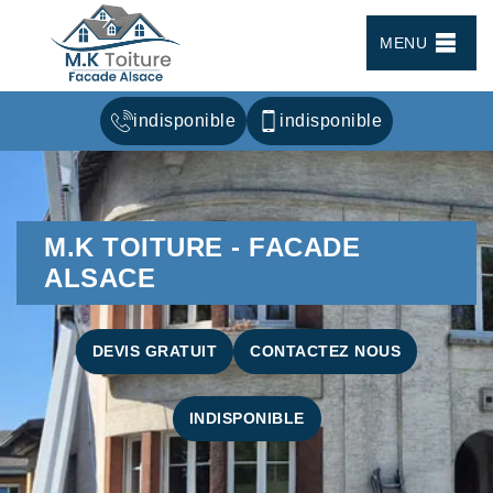
MENU
indisponible
indisponible
M.K TOITURE - FACADE
ALSACE
DEVIS GRATUIT
CONTACTEZ NOUS
INDISPONIBLE