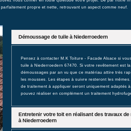
ouvez nous confier en toute quiétude votre projet. De par notre ma
 parfaitement propre et nette, retrouvant un aspect comme neuf.
Démoussage de tuile à Niederroedern
Pensez à contacter M.K Toiture - Facade Alsace si vo
tuile à Niederroedern 67470. Si votre revêtement est la t
démoussages par an vu que ce matériau attire très rapi
les mousses. Les étapes à suivre resteront les mêmes. L
de traitement à appliquer seront uniquement adaptés à l
pouvez réaliser en complément un traitement hydrofuge
Entretenir votre toit en réalisant des travaux 
à Niederroedern