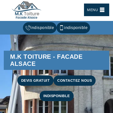
MENU
indisponible
indisponible
M.K TOITURE - FACADE
ALSACE
DEVIS GRATUIT
CONTACTEZ NOUS
INDISPONIBLE