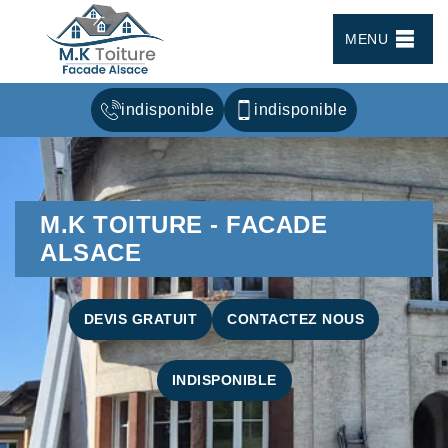
MENU
indisponible
indisponible
M.K TOITURE - FACADE
ALSACE
DEVIS GRATUIT
CONTACTEZ NOUS
INDISPONIBLE