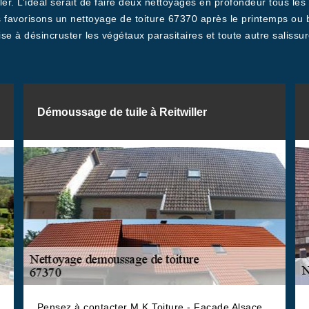
ller. L’idéal serait de faire deux nettoyages en profondeur tous l
 favorisons un nettoyage de toiture 67370 après le printemps ou bi
ise à désincruster les végétaux parasitaires et toute autre salissu
Démoussage de tuile à Reitwiller
Pensez à contacter M.K Toiture - Facade Alsace