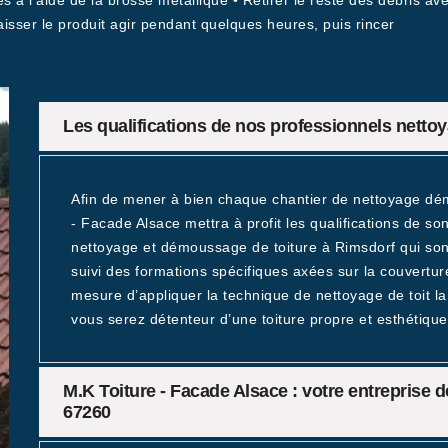
 à l’aide de la brosse métallique • Retirer le reste des débris av
aisser le produit agir pendant quelques heures, puis rincer
Les qualifications de nos professionnels nettoy
Afin de mener à bien chaque chantier de nettoyage dé
- Facade Alsace mettra à profit les qualifications de s
nettoyage et démoussage de toiture à Rimsdorf qui sont 
suivi des formations spécifiques axées sur la couverture
mesure d’appliquer la technique de nettoyage de toit l
vous serez détenteur d’une toiture propre et esthétique
M.K Toiture - Facade Alsace : votre entreprise
67260