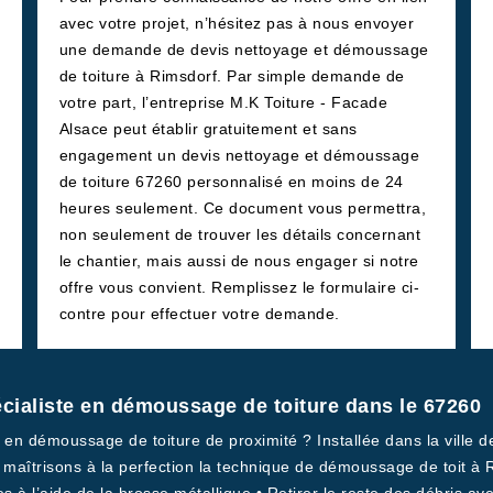
avec votre projet, n’hésitez pas à nous envoyer
une demande de devis nettoyage et démoussage
de toiture à Rimsdorf. Par simple demande de
votre part, l’entreprise M.K Toiture - Facade
Alsace peut établir gratuitement et sans
engagement un devis nettoyage et démoussage
de toiture 67260 personnalisé en moins de 24
heures seulement. Ce document vous permettra,
non seulement de trouver les détails concernant
le chantier, mais aussi de nous engager si notre
offre vous convient. Remplissez le formulaire ci-
contre pour effectuer votre demande.
écialiste en démoussage de toiture dans le 67260
 en démoussage de toiture de proximité ? Installée dans la ville d
 maîtrisons à la perfection la technique de démoussage de toit à