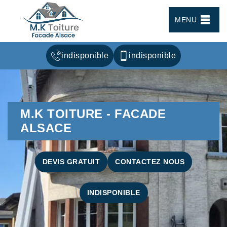
MENU
indisponible
indisponible
M.K TOITURE - FACADE
ALSACE
DEVIS GRATUIT
CONTACTEZ NOUS
INDISPONIBLE