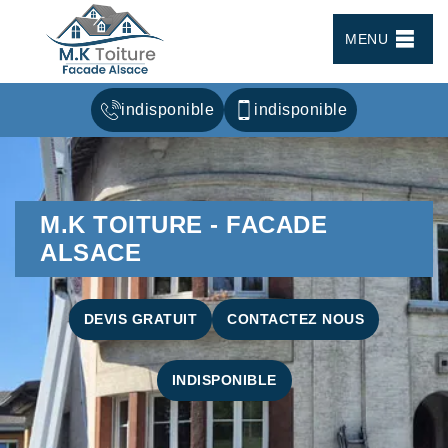
MENU
indisponible
indisponible
M.K TOITURE - FACADE
ALSACE
DEVIS GRATUIT
CONTACTEZ NOUS
INDISPONIBLE