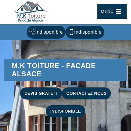
MENU
indisponible
indisponible
M.K TOITURE - FACADE
ALSACE
DEVIS GRATUIT
CONTACTEZ NOUS
INDISPONIBLE