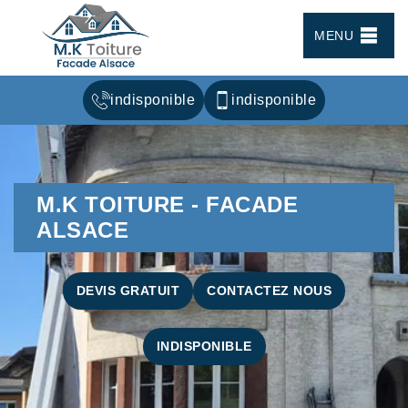
MENU
indisponible
indisponible
M.K TOITURE - FACADE
ALSACE
DEVIS GRATUIT
CONTACTEZ NOUS
INDISPONIBLE