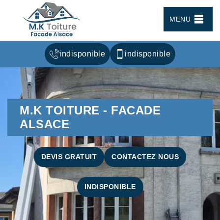
MENU
indisponible
indisponible
M.K TOITURE - FACADE
ALSACE
DEVIS GRATUIT
CONTACTEZ NOUS
INDISPONIBLE