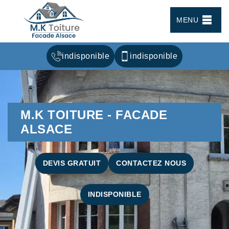
MENU
indisponible
indisponible
M.K TOITURE - FACADE
ALSACE
DEVIS GRATUIT
CONTACTEZ NOUS
INDISPONIBLE