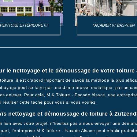
PEINTURE EXTÉRIEURE 67
FAÇADIER 67 BAS-RHIN
ur le nettoyage et le démoussage de votre toiture
iture, il est d’abord important de savoir la méthode la plus effic
ettoyage peut se faire par une d’une brosse métallique, par un ca
i les enlever. Pour cela, M.K Toiture - Facade Alsace, une entrepr
 réaliser cette tache pour vous si vous voulez.
is nettoyage et démoussage de toiture à Zutzend
n lien avec votre projet, n’hésitez pas à nous envoyer une dema
part, l’entreprise M.K Toiture - Facade Alsace peut établir gratu