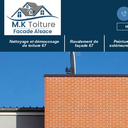
H
Nettoyage et démoussage
Ravalement de
Peintur
de toiture 67
façade 67
extérieur