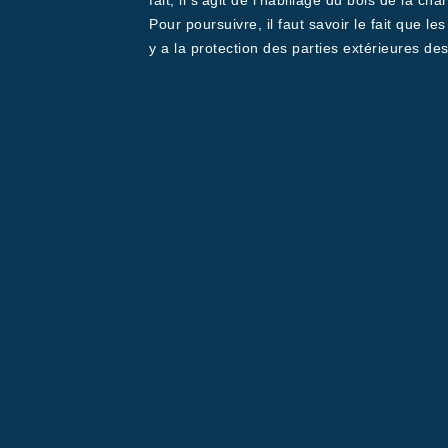
fait, il s'agit de l'habillage du bois de la 
Pour poursuivre, il faut savoir le fait que le
y a la protection des parties extérieures d