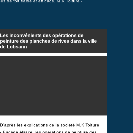
 de toit fiable et efficace. M.K Toiture -
Les inconvénients des opérations de
peinture des planches de rives dans la ville
de Lobsann
D'après les explications de la société M.K Toiture
- Facade Alsace, les opérations de peinture des