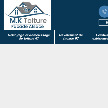
H
Nettoyage et démoussage
Ravalement de
Peintur
de toiture 67
façade 67
extérieur