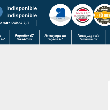
indisponible
indisponible
oraire:
24h24 7j/7
e
Façadier 67
Nettoyage de
Nettoyage de
e 67
Bas-Rhin
façade 67
terrasse 67