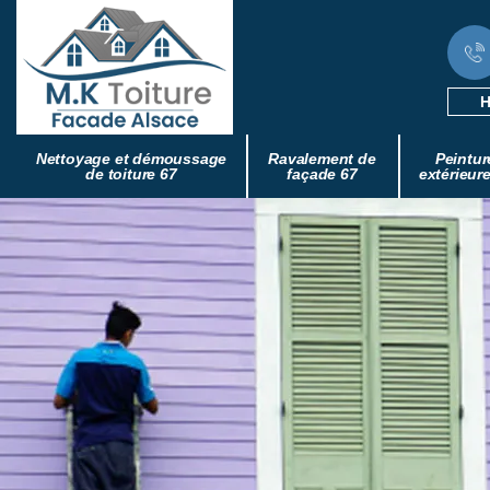
H
Nettoyage et démoussage
Ravalement de
Peintur
de toiture 67
façade 67
extérieur