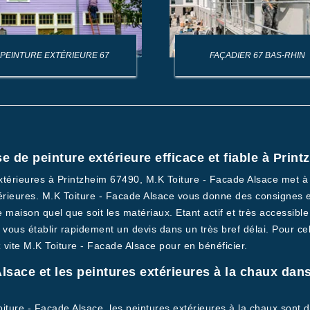
PEINTURE EXTÉRIEURE 67
FAÇADIER 67 BAS-RHIN
e de peinture extérieure efficace et fiable à Print
extérieures à Printzheim 67490, M.K Toiture - Facade Alsace met à 
érieures. M.K Toiture - Facade Alsace vous donne des consignes et
 maison quel que soit les matériaux. Etant actif et très accessibl
vous établir rapidement un devis dans un très bref délai. Pour cel
 vite M.K Toiture - Facade Alsace pour en bénéficier.
lsace et les peintures extérieures à la chaux dans 
Toiture - Facade Alsace, les peintures extérieures à la chaux son