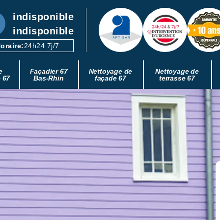
indisponible
indisponible
oraire:
24h24 7j/7
e
Façadier 67
Nettoyage de
Nettoyage de
e 67
Bas-Rhin
façade 67
terrasse 67