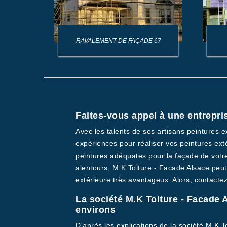
AGE DE
RAVALEMENT DE FAÇADE 67
Faites-vous appel à une entrepris
Avec les talents de ses artisans peintures 
expériences pour réaliser vos peintures ext
peintures adéquates pour la façade de votre
alentours, M.K Toiture - Facade Alsace peut 
extérieure très avantageux. Alors, contactez
La société M.K Toiture - Facade A
environs
D'après les explications de la société M.K 