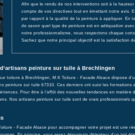
Afin que le rendu de nos interventions soit à la hauteu
compte de vos directives tout en émettant notre avis. 
par rapport à la qualité de la peinture à appliquer. E
de savoir quel type de peinture est en adéquation avec
notre professionnalisme, nous respectons chaque cons
Sachez que notre principal objectif est la satisfaction de
d’artisans peinture sur tuile à Brechlingen
 sur toiture à Brechlingen, M.K Toiture - Facade Alsace dispose 
 peinture sur tuile 67310. Ces derniers ont suivi les formations 
ériences. Pour être à l’affût des nouvelles tendances en matière de
ns. Nos artisans peinture sur tuile sont de vrais professionnels 
ns
 Toiture - Facade Alsace pour accompagner votre projet est une r
ormes. En principe, vous serez désormais détenteur d’un toit étin