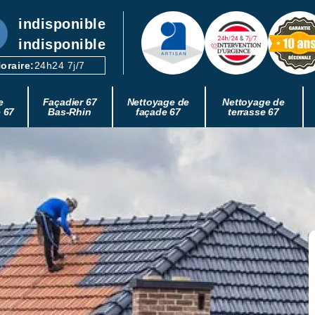
indisponible
indisponible
oraire:
24h24 7j/7
e
Façadier 67
Nettoyage de
Nettoyage de
e 67
Bas-Rhin
façade 67
terrasse 67