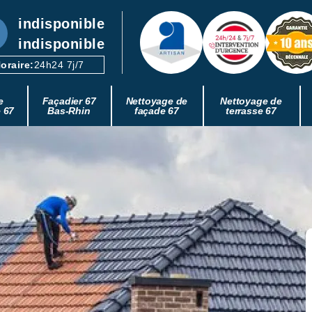
indisponible
indisponible
oraire:
24h24 7j/7
e
Façadier 67
Nettoyage de
Nettoyage de
e 67
Bas-Rhin
façade 67
terrasse 67