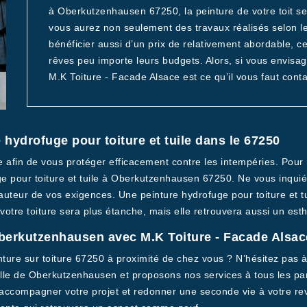
à Oberkutzenhausen 67250, la peinture de votre toit sera
vous aurez non seulement des travaux réalisés selon l
bénéficier aussi d’un prix de relativement abordable, c
rêves peu importe leurs budgets. Alors, si vous envisag
M.K Toiture - Facade Alsace est ce qu’il vous faut conta
 hydrofuge pour toiture et tuile dans le 67250
e afin de vous protéger efficacement contre les intempéries. Pour 
rofuge pour toiture et tuile à Oberkutzenhausen 67250. Ne vous in
 hauteur de vos exigences. Une peinture hydrofuge pour toiture et 
otre toiture sera plus étanche, mais elle retrouvera aussi un esth
 Oberkutzenhausen avec M.K Toiture - Facade Alsac
ture sur toiture 67250 à proximité de chez vous ? N’hésitez pas à c
le de Oberkutzenhausen et proposons nos services à tous les parti
ccompagner votre projet et redonner une seconde vie à votre revê