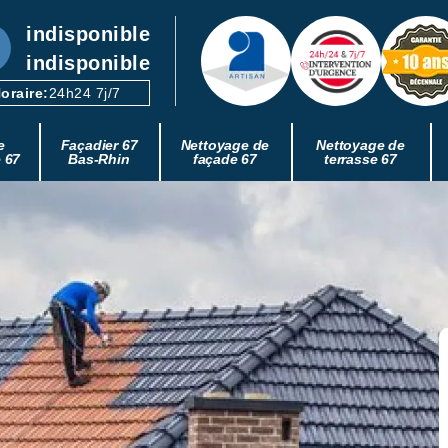
indisponible
indisponible
oraire:
24h24 7j/7
e
Façadier 67
Nettoyage de
Nettoyage de
e 67
Bas-Rhin
façade 67
terrasse 67