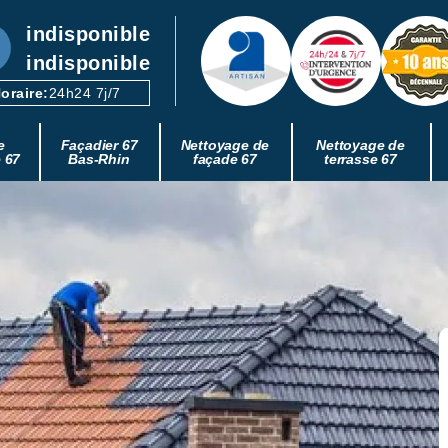
indisponible
indisponible
oraire:
24h24 7j/7
e
Façadier 67
Nettoyage de
Nettoyage de
e 67
Bas-Rhin
façade 67
terrasse 67