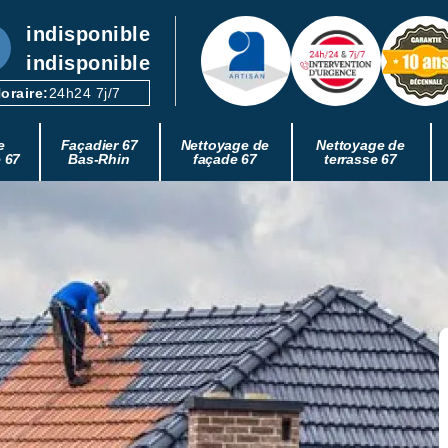
indisponible
indisponible
oraire:
24h24 7j/7
e
Façadier 67
Nettoyage de
Nettoyage de
e 67
Bas-Rhin
façade 67
terrasse 67