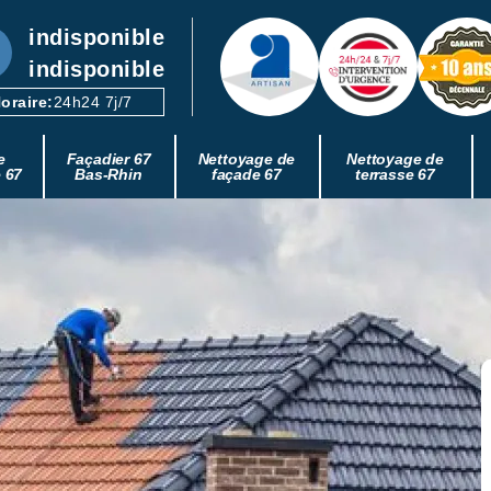
indisponible
indisponible
oraire:
24h24 7j/7
e
Façadier 67
Nettoyage de
Nettoyage de
e 67
Bas-Rhin
façade 67
terrasse 67