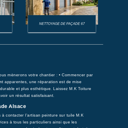
NETTOYAGE DE FAÇADE 67
NET
 nous mènerons votre chantier : • Commencer par
sont apparentes, une réparation est de mise
 durable et plus esthétique. Laissez M.K Toiture
ir un résultat satisfaisant.
ade Alsace
à contacter l’artisan peinture sur tuile M.K
es à tous les particuliers ainsi que les