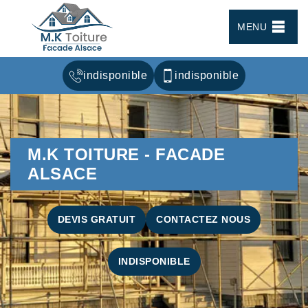
MENU
indisponible
indisponible
M.K TOITURE - FACADE
ALSACE
DEVIS GRATUIT
CONTACTEZ NOUS
INDISPONIBLE