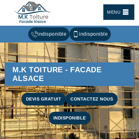
MENU
indisponible
indisponible
M.K TOITURE - FACADE
ALSACE
DEVIS GRATUIT
CONTACTEZ NOUS
INDISPONIBLE