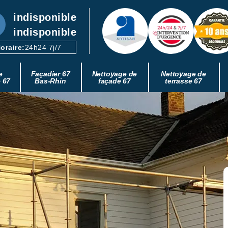
indisponible
indisponible
oraire:
24h24 7j/7
e
Façadier 67
Nettoyage de
Nettoyage de
e 67
Bas-Rhin
façade 67
terrasse 67