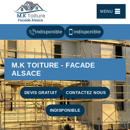
MENU
indisponible
indisponible
M.K TOITURE - FACADE
ALSACE
DEVIS GRATUIT
CONTACTEZ NOUS
INDISPONIBLE