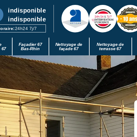
indisponible
indisponible
oraire:
24h24 7j/7
e
Façadier 67
Nettoyage de
Nettoyage de
e 67
Bas-Rhin
façade 67
terrasse 67