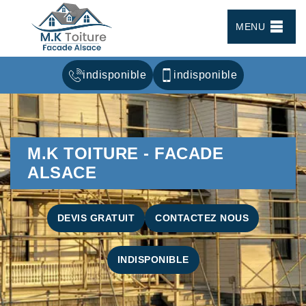
MENU
indisponible
indisponible
M.K TOITURE - FACADE
ALSACE
DEVIS GRATUIT
CONTACTEZ NOUS
INDISPONIBLE