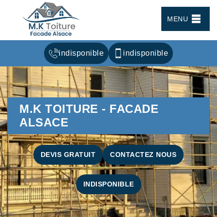
MENU
indisponible
indisponible
M.K TOITURE - FACADE
ALSACE
DEVIS GRATUIT
CONTACTEZ NOUS
INDISPONIBLE