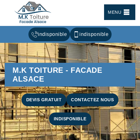
MENU
indisponible
indisponible
M.K TOITURE - FACADE
ALSACE
DEVIS GRATUIT
CONTACTEZ NOUS
INDISPONIBLE